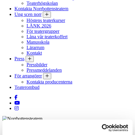
Teaterhögskolan
Kontakta Norrbottensteatern
Ung scen norr
Höstens teaterkurser
LÄNK 2026
För teatergrupper
Låna vår teaterkoffert
Manusskola
Lärarrum
Kontakt
Press
Pressbilder
Pressmeddelanden
För arrangörer
Kontakta producenterna
Teaterombud
Följ oss på Facebook
Gå till vår YouTube
Följ oss på Instagram
Norrbottensteatern