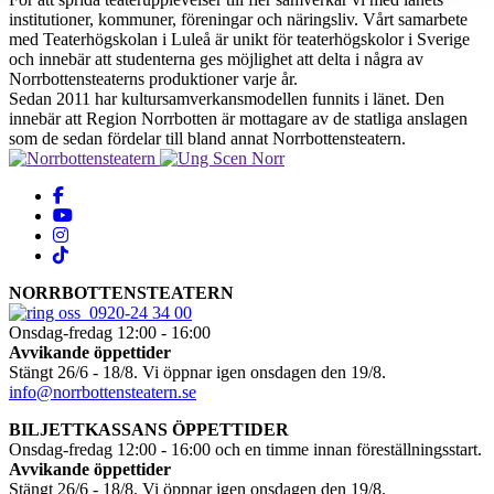
institutioner, kommuner, föreningar och näringsliv. Vårt samarbete
med Teaterhögskolan i Luleå är unikt för teaterhögskolor i Sverige
och innebär att studenterna ges möjlighet att delta i några av
Norrbottensteaterns produktioner varje år.
Sedan 2011 har kultursamverkansmodellen funnits i länet. Den
innebär att Region Norrbotten är mottagare av de statliga anslagen
som de sedan fördelar till bland annat Norrbottensteatern.
Följ oss på Facebook
Gå till vår YouTube
Följ oss på Instagram
Följ oss på Tiktok
NORRBOTTENSTEATERN
0920-24 34 00
Onsdag-fredag 12:00 - 16:00
Avvikande öppettider
Stängt
26/6 - 18/8. Vi öppnar igen onsdagen den 19/8.
info@norrbottensteatern.se
BILJETTKASSANS ÖPPETTIDER
Onsdag-fredag 12:00 - 16:00
och en timme innan föreställningsstart.
Avvikande öppettider
Stängt
26/6 - 18/8. Vi öppnar igen onsdagen den 19/8.