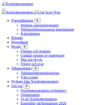
Hoppa till innehållet
Föreställningar
Höstens säsongsprogram!
Tillgänglighetsanpassat kalendarium
Kalendarium
Biljetter
Presentkort
Besök
Företag och grupper
Guidad visning av teaterhuset
Mat och dryck
Frågor och svar
Tillgänglighet
Tillgänglighetsredogörelse
Våra scener
Nyheter från Norrbottensteatern
Om oss
Norrbottensteaterns nyhetsbrev
Organisation
Vi på Norrbottensteatern
Ensemble vår/höstsäsong 2026